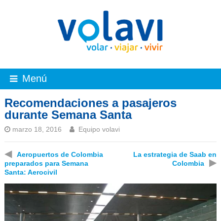
Menú
Recomendaciones a pasajeros
durante Semana Santa
marzo 18, 2016
Equipo volavi
◀
Aeropuertos de Colombia
La estrategia de Saab en
▶
preparados para Semana
Colombia
Santa: Aerocivil