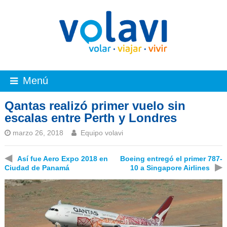
Menú
Qantas realizó primer vuelo sin
escalas entre Perth y Londres
marzo 26, 2018
Equipo volavi
◀
Así fue Aero Expo 2018 en
Boeing entregó el primer 787-
▶
Ciudad de Panamá
10 a Singapore Airlines