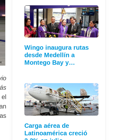
Wingo inaugura rutas
desde Medellín a
Montego Bay y…
vio
más
 el
han
cas
Carga aérea de
Latinoamérica creció