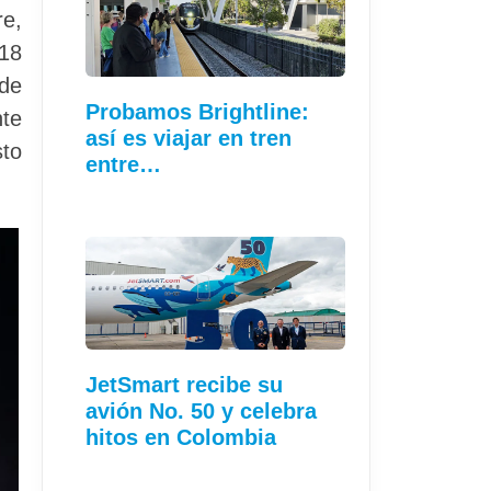
re,
018
 de
Probamos Brightline:
nte
así es viajar en tren
sto
entre…
JetSmart recibe su
avión No. 50 y celebra
hitos en Colombia