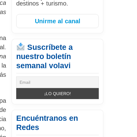
ica
destinos + turismo.
as
Unirme al canal
una
Suscríbete a
al.
nuestro boletín
na
semanal volavi
 la
más
opa
 de
Encuéntranos en
cia
Redes
o,