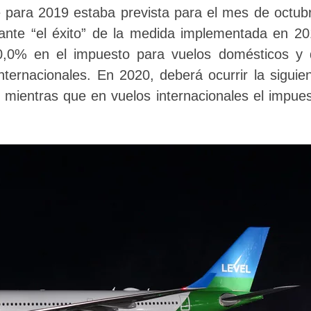
 para 2019 estaba prevista para el mes de octub
 ante “el éxito” de la medida implementada en 2
20,0% en el impuesto para vuelos domésticos y
ernacionales. En 2020, deberá ocurrir la siguie
mientras que en vuelos internacionales el impue