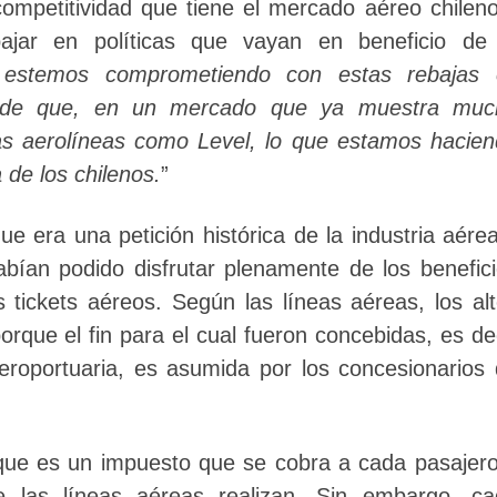
a competitividad que tiene el mercado aéreo chilen
bajar en políticas que vayan en beneficio de 
 estemos comprometiendo con estas rebajas 
ea de que, en un mercado que ya muestra muc
as aerolíneas como Level, lo que estamos hacie
 de los chilenos.
”
e era una petición histórica de la industria aére
bían podido disfrutar plenamente de los benefic
s tickets aéreos. Según las líneas aéreas, los al
porque el fin para el cual fueron concebidas, es de
 aeroportuaria, es asumida por los concesionarios
que es un impuesto que se cobra a cada pasajer
 las líneas aéreas realizan. Sin embargo, ca