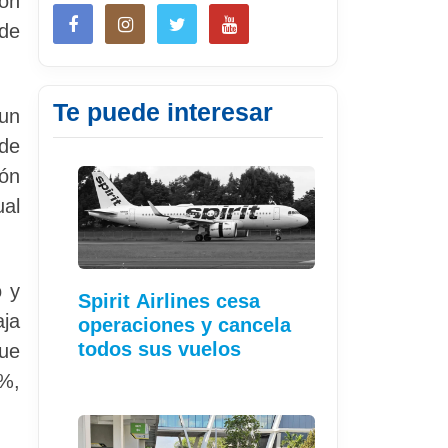
ión
 de
Te puede interesar
un
 de
ión
ual
o y
Spirit Airlines cesa
aja
operaciones y cancela
todos sus vuelos
que
8%,