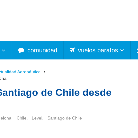
comunidad
vuelos baratos
ctualidad Aeronáutica
lona
 Santiago de Chile desde
celona
,
Chile
,
Level
,
Santiago de Chile