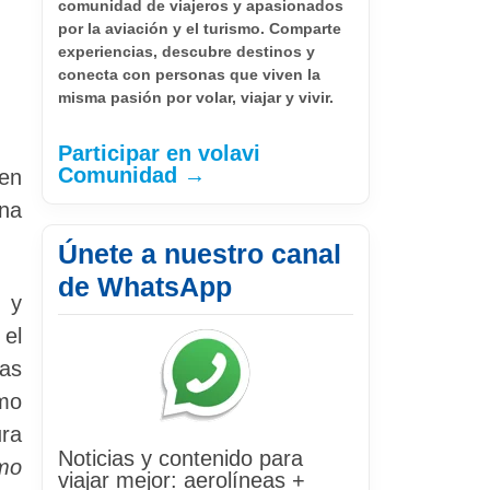
comunidad de viajeros y apasionados
por la aviación y el turismo. Comparte
experiencias, descubre destinos y
conecta con personas que viven la
misma pasión por volar, viajar y vivir.
Participar en volavi
Comunidad →
 en
ona
Únete a nuestro canal
de WhatsApp
 y
 el
fas
omo
ura
Noticias y contenido para
mo
viajar mejor: aerolíneas +