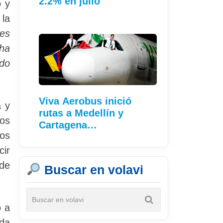
2.2% en julio
o y
la
es
ha
ndo
Viva Aerobus inició
a y
rutas a Medellín y
ios
Cartagena…
tos
cir
 de
Buscar en volavi
o a
da