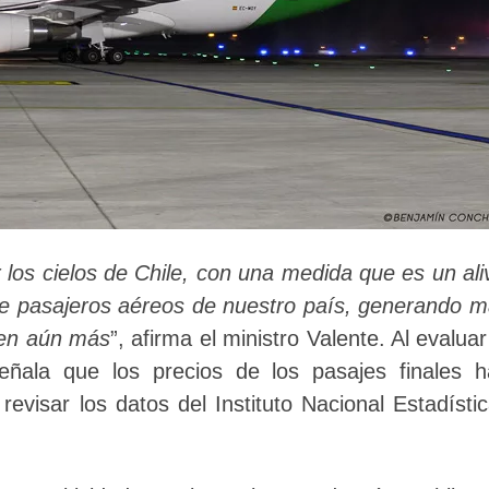
os cielos de Chile, con una medida que es un ali
de pasajeros aéreos de nuestro país, generando 
jen aún más
”, afirma el ministro Valente. Al evaluar
eñala que los precios de los pasajes finales 
evisar los datos del Instituto Nacional Estadísti