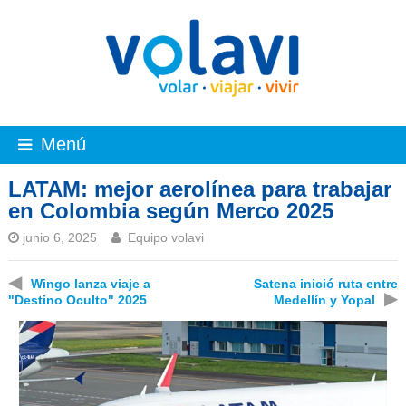
Menú
LATAM: mejor aerolínea para trabajar
en Colombia según Merco 2025
junio 6, 2025
Equipo volavi
◀
Wingo lanza viaje a
Satena inició ruta entre
▶
"Destino Oculto" 2025
Medellín y Yopal