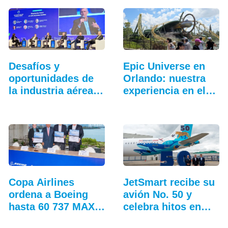
Desafíos y
Epic Universe en
oportunidades de
Orlando: nuestra
la industria aérea
experiencia en el…
en…
Copa Airlines
JetSmart recibe su
ordena a Boeing
avión No. 50 y
hasta 60 737 MAX
celebra hitos en
adicionales
Colombia