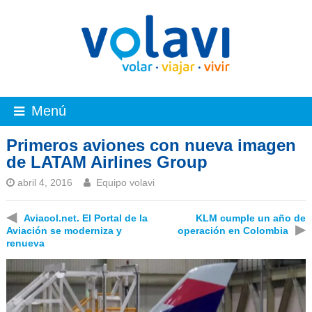
Menú
Primeros aviones con nueva imagen
de LATAM Airlines Group
abril 4, 2016
Equipo volavi
◀
Aviacol.net. El Portal de la
KLM cumple un año de
▶
Aviación se moderniza y
operación en Colombia
renueva