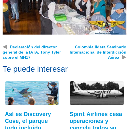
◀
Declaración del director
Colombia lidera Seminario
general de la IATA, Tony Tyler,
Internacional de Interdicción
▶
sobre el MH17
Aérea
Te puede interesar
Así es Discovery
Spirit Airlines cesa
Cove, el parque
operaciones y
todo incluido
cancela todos sus