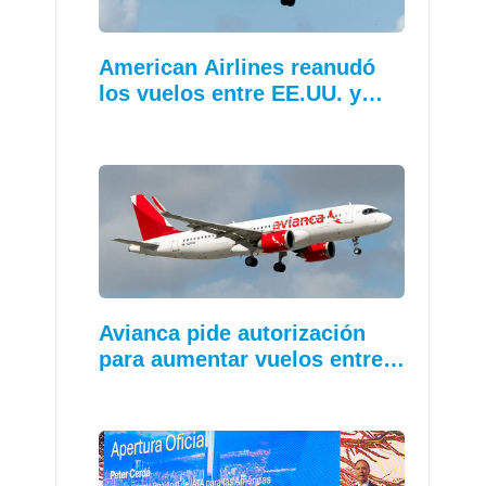
American Airlines reanudó
los vuelos entre EE.UU. y…
Avianca pide autorización
para aumentar vuelos entre…