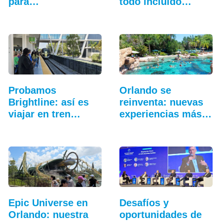
para
todo incluido
entrenamiento…
más…
Probamos
Orlando se
Brightline: así es
reinventa: nuevas
viajar en tren
experiencias más
entre…
allá…
Epic Universe en
Desafíos y
Orlando: nuestra
oportunidades de