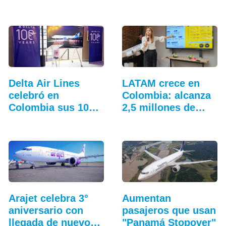
Delta Air Lines
LATAM crece en
celebró en
Colombia: alcanza
Colombia sus 100
2,5 millones de…
años
Arajet celebra 3°
Aumentan
aniversario con
pasajeros que usan
llegada de nuevo
"Panamá Stopover"