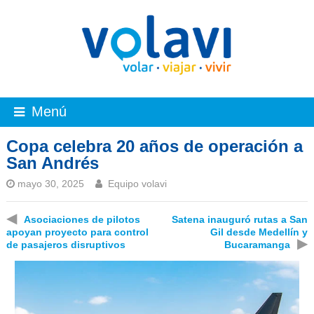
Menú
Copa celebra 20 años de operación a
San Andrés
mayo 30, 2025
Equipo volavi
◀
Asociaciones de pilotos
Satena inauguró rutas a San
apoyan proyecto para control
Gil desde Medellín y
▶
de pasajeros disruptivos
Bucaramanga