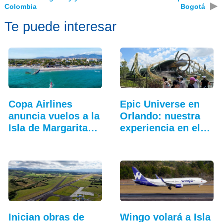
▶
Colombia
Bogotá
Te puede interesar
Copa Airlines
Epic Universe en
anuncia vuelos a la
Orlando: nuestra
Isla de Margarita…
experiencia en el…
Inician obras de
Wingo volará a Isla