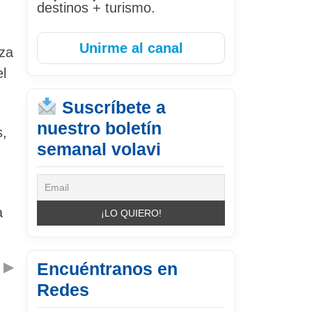
destinos + turismo.
Unirme al canal
iza
el
Suscríbete a
nuestro boletín
s,
semanal volavi
a
▶
Encuéntranos en
Redes