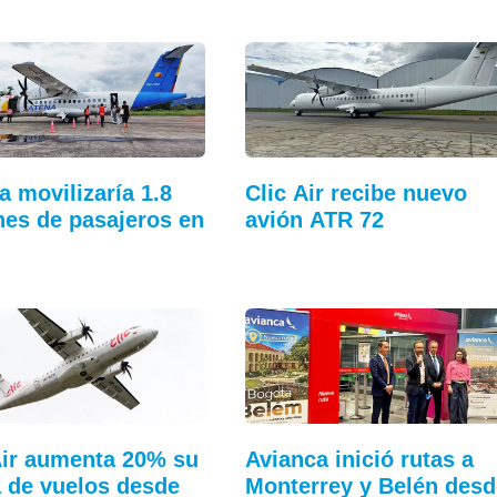
a movilizaría 1.8
Clic Air recibe nuevo
nes de pasajeros en
avión ATR 72
Air aumenta 20% su
Avianca inició rutas a
a de vuelos desde
Monterrey y Belén desd