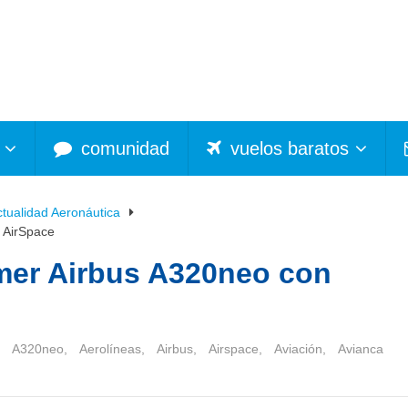
comunidad
vuelos baratos
ctualidad Aeronáutica
a AirSpace
imer Airbus A320neo con
A320neo
,
Aerolíneas
,
Airbus
,
Airspace
,
Aviación
,
Avianca