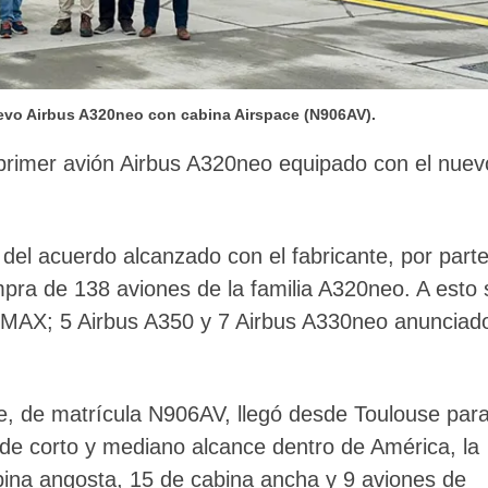
uevo Airbus A320neo con cabina Airspace (N906AV).
l primer avión Airbus A320neo equipado con el nuev
del acuerdo alcanzado con el fabricante, por part
pra de 138 aviones de la familia A320neo. A esto 
 MAX; 5 Airbus A350 y 7 Airbus A330neo anunciad
, de matrícula N906AV, llegó desde Toulouse par
s de corto y mediano alcance dentro de América, la
ina angosta, 15 de cabina ancha y 9 aviones de