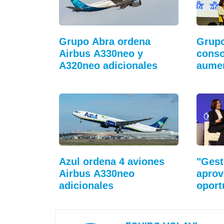
Grupo Abra ordena
Grupo
Airbus A330neo y
conso
A320neo adicionales
aumen
conec
Azul ordena 4 aviones
"Gest
Airbus A330neo
apro
adicionales
oport