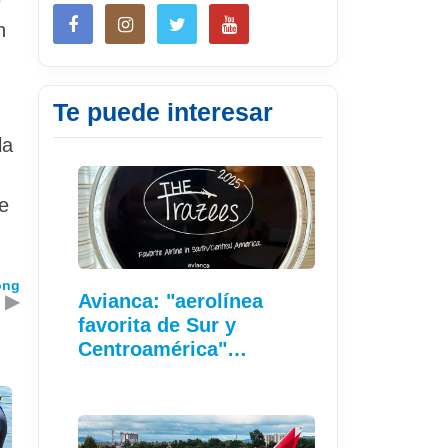
n
Te puede interesar
la
de
ong
▶
Avianca: "aerolínea
favorita de Sur y
Centroamérica"…