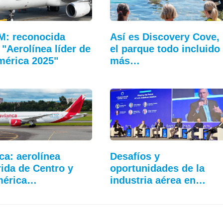
M: reconocida
Así es Discovery Cove,
"Aerolínea líder de
el parque todo incluido
érica 2025"
más…
ca: aerolínea
Desafíos y
rida de Centro y
oportunidades de la
mérica…
industria aérea en…