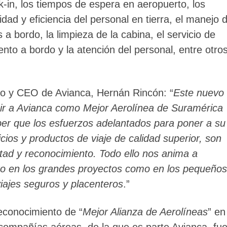
ck-in, los tiempos de espera en aeropuerto, los
dad y eficiencia del personal en tierra, el manejo 
 a bordo, la limpieza de la cabina, el servicio de
ento a bordo y la atención del personal, entre otro
vo y CEO de Avianca, Hernán Rincón: “
Este nuevo
egir a Avianca como Mejor Aerolínea de Suramérica
ber que los esfuerzos adelantados para poner a su
icios y productos de viaje de calidad superior, son
tad y reconocimiento. Todo ello nos anima a
to en los grandes proyectos como en los pequeños
viajes seguros y placenteros
.”
reconocimiento de “
Mejor Alianza de Aerolíneas
” en
e compañías aéreas, de la que es parte Avianca, fu