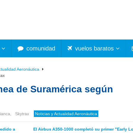
comunidad
vuelos baratos
ctualidad Aeronáutica
rax
ínea de Suramérica según
ianca
,
Skytrax
Noticias y Actualidad Aeronáutica
pedido a
El Airbus A350-1000 completó su primer "Early L