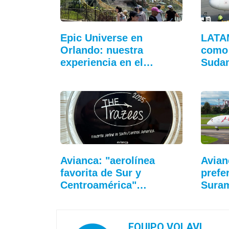
Epic Universe en
LATA
Orlando: nuestra
como 
experiencia en el…
Sudam
Avianca: "aerolínea
Avian
favorita de Sur y
prefe
Centroamérica"…
Sura
EQUIPO VOLAVI