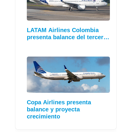
LATAM Airlines Colombia
presenta balance del tercer…
Copa Airlines presenta
balance y proyecta
crecimiento