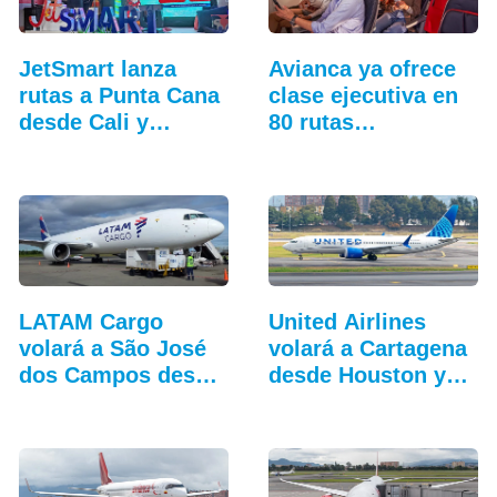
JetSmart lanza
Avianca ya ofrece
rutas a Punta Cana
clase ejecutiva en
desde Cali y
80 rutas…
Medellín
LATAM Cargo
United Airlines
volará a São José
volará a Cartagena
dos Campos desde
desde Houston y…
Bruselas