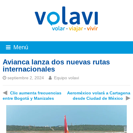
Menú
Avianca lanza dos nuevas rutas
internacionales
septiembre 2, 2024
Equipo volavi
◀
Clic aumenta frecuencias
Aeroméxico volará a Cartagena
▶
entre Bogotá y Manizales
desde Ciudad de México