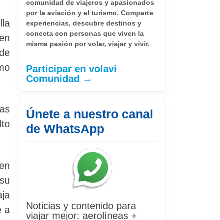
comunidad de viajeros y apasionados
por la aviación y el turismo. Comparte
lla
experiencias, descubre destinos y
conecta con personas que viven la
 en
misma pasión por volar, viajar y vivir.
 de
omo
Participar en volavi
Comunidad →
las
Únete a nuestro canal
lto
de WhatsApp
 en
 su
aja
Noticias y contenido para
e a
viajar mejor: aerolíneas +