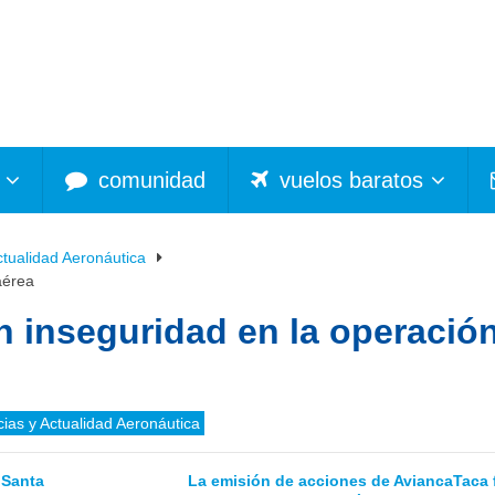
comunidad
vuelos baratos
ctualidad Aeronáutica
aérea
n inseguridad en la operació
cias y Actualidad Aeronáutica
 Santa
La emisión de acciones de AviancaTaca 