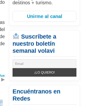
ndo
destinos + turismo.
Unirme al canal
las
del
Suscríbete a
 de
nuestro boletín
 de
semanal volavi
fue
▶
Encuéntranos en
Redes