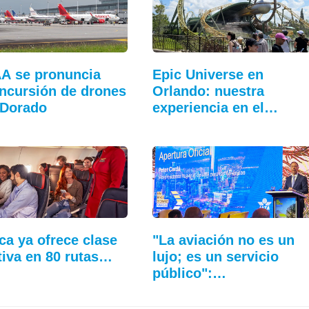
A se pronuncia
Epic Universe en
incursión de drones
Orlando: nuestra
 Dorado
experiencia en el…
ca ya ofrece clase
"La aviación no es un
tiva en 80 rutas…
lujo; es un servicio
público":…