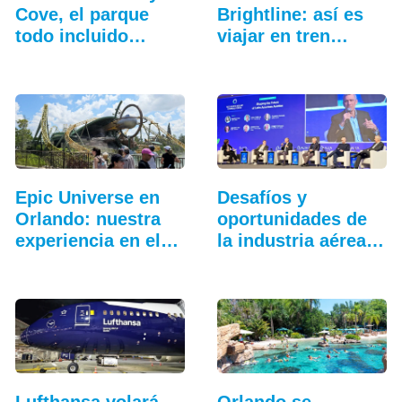
Cove, el parque
Brightline: así es
todo incluido
viajar en tren
más…
entre…
Epic Universe en
Desafíos y
Orlando: nuestra
oportunidades de
experiencia en el…
la industria aérea
en…
Lufthansa volará
Orlando se