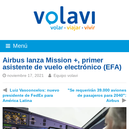
Menú
Airbus lanza Mission +, primer
asistente de vuelo electrónico (EFA)
noviembre 17, 2021
Equipo volavi
◀
Luiz Vasconcelos: nuevo
"Se requerirán 39.000 aviones
presidente de FedEx para
de pasajeros para 2040":
▶
América Latina
Airbus