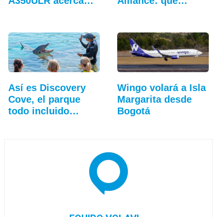
A350ULR acerca…
Alliance: qué
cambia…
Así es Discovery
Wingo volará a Isla
Cove, el parque
Margarita desde
todo incluido
Bogotá
más…