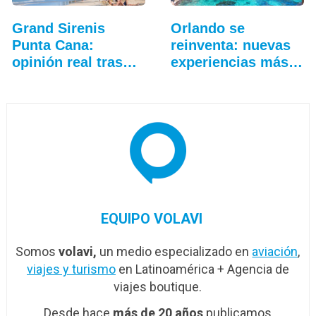
Grand Sirenis
Orlando se
Punta Cana:
reinventa: nuevas
opinión real tras
experiencias más
unas…
allá…
EQUIPO VOLAVI
Somos
volavi,
un medio especializado en
aviación
,
viajes y turismo
en Latinoamérica + Agencia de
viajes boutique.
Desde hace
más de 20 años
publicamos