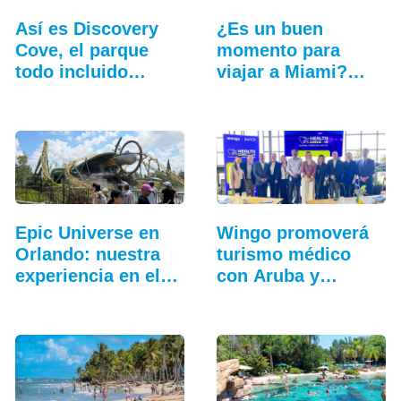
Así es Discovery
¿Es un buen
Cove, el parque
momento para
todo incluido
viajar a Miami?
más…
Cinco…
Epic Universe en
Wingo promoverá
Orlando: nuestra
turismo médico
experiencia en el…
con Aruba y
Curazao