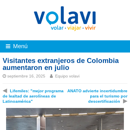
Menú
Visitantes extranjeros de Colombia
aumentaron en julio
septiembre 16, 2025
Equipo volavi
◀
Lifemiles: "mejor programa
ANATO advierte incertidumbre
de lealtad de aerolíneas de
para el turismo por
▶
Latinoamérica"
descertificación