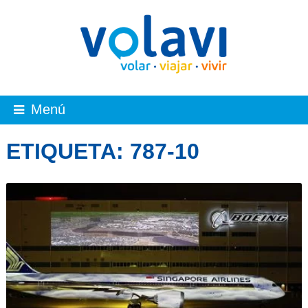
Menú
ETIQUETA:
787-10