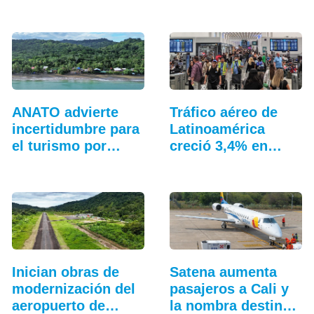
julio: ALTA
ANATO advierte
Tráfico aéreo de
incertidumbre para
Latinoamérica
el turismo por…
creció 3,4% en
junio
Inician obras de
Satena aumenta
modernización del
pasajeros a Cali y
aeropuerto de…
la nombra destino