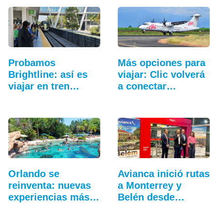
Probamos
Más opciones para
Brightline: así es
viajar: Clic volverá
viajar en tren
a conectar…
entre…
Orlando se
Avianca inició rutas
reinventa: nuevas
a Monterrey y
experiencias más
Belén desde
allá…
Bogotá