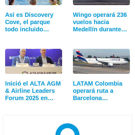
Así es Discovery
Wingo operará 236
Cove, el parque
vuelos hacia
todo incluido
Medellín durante
más…
la…
Inició el ALTA AGM
LATAM Colombia
& Airline Leaders
operará ruta a
Forum 2025 en
Barcelona
Lima
(Venezuela)…