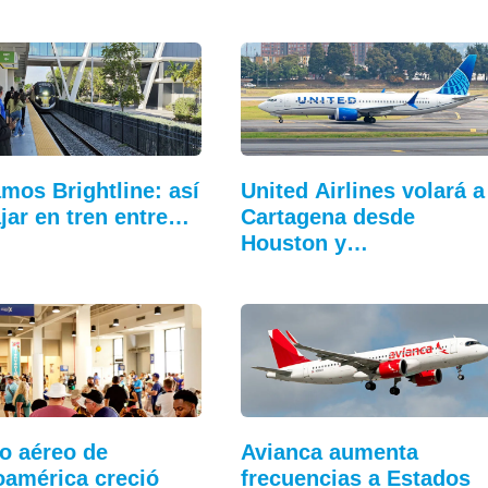
mos Brightline: así
United Airlines volará a
ajar en tren entre…
Cartagena desde
Houston y…
co aéreo de
Avianca aumenta
oamérica creció
frecuencias a Estados