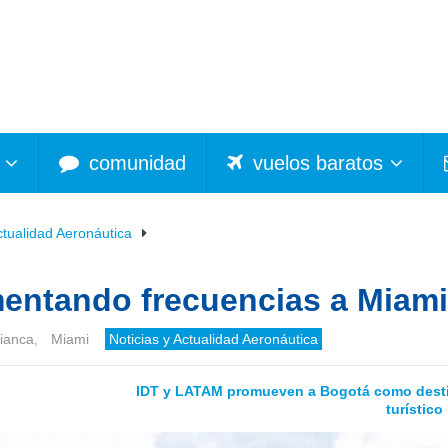
comunidad
vuelos baratos
ctualidad Aeronáutica
entando frecuencias a Miami
ianca
,
Miami
Noticias y Actualidad Aeronáutica
IDT y LATAM promueven a Bogotá como dest
turístico