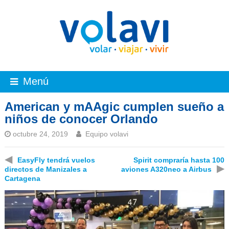
Menú
American y mAAgic cumplen sueño a
niños de conocer Orlando
octubre 24, 2019
Equipo volavi
◀
EasyFly tendrá vuelos
Spirit compraría hasta 100
▶
directos de Manizales a
aviones A320neo a Airbus
Cartagena