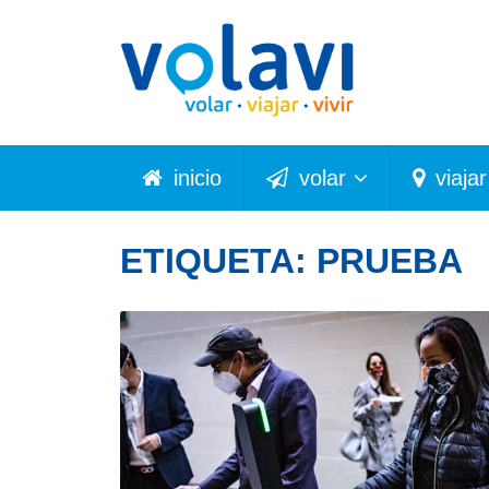
inicio
volar
viajar
ETIQUETA:
PRUEBA