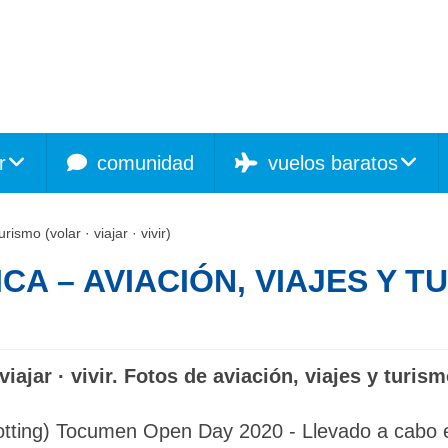
r
comunidad
vuelos baratos
ismo (volar · viajar · vivir)
A – AVIACIÓN, VIAJES Y T
viajar · vivir. Fotos de aviación, viajes y turism
potting) Tocumen Open Day 2020 - Llevado a cabo 