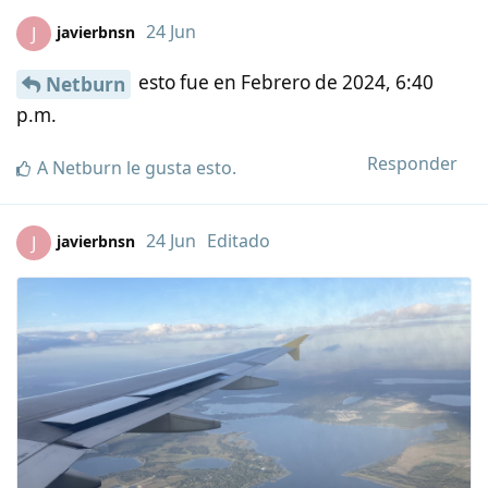
24 Jun
javierbnsn
J
esto fue en Febrero de 2024, 6:40
Netburn
p.m.
Responder
A
Netburn
le gusta esto
.
24 Jun
Editado
javierbnsn
J