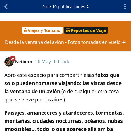
9
de
10
publicaciones
Viajes y Turismo
Reportes de Viaje
Desde la ventana del avión - Fotos tomadas en vuelo ✈️
26 May
Editado
Netburn
Abro este espacio para compartir esas
fotos que
solo pueden tomarse viajando: las vistas desde
la ventana de un avión
(o de cualquier otra cosa
que se eleve por los aires).
Paisajes, amaneceres y atardeceres, tormentas,
montañas, ciudades nocturnas, océanos, nubes
imposibles… todo lo que aparece allá arriba