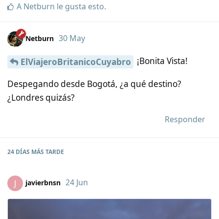
A
Netburn
le gusta esto
.
30 May
Netburn
¡Bonita Vista!
ElViajeroBritanicoCuyabro
Despegando desde Bogotá, ¿a qué destino?
¿Londres quizás?
Responder
24 DÍAS
MÁS TARDE
24 Jun
javierbnsn
J