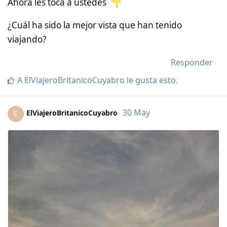
Ahora les toca a ustedes
¿Cuál ha sido la mejor vista que han tenido
viajando?
Responder
A
ElViajeroBritanicoCuyabro
le gusta esto
.
30 May
ElViajeroBritanicoCuyabro
E